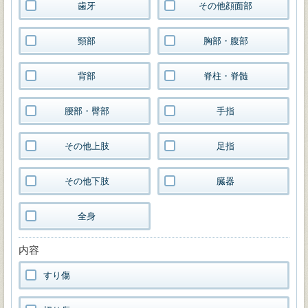
歯牙
その他顔面部
頸部
胸部・腹部
背部
脊柱・脊髄
腰部・臀部
手指
その他上肢
足指
その他下肢
臓器
全身
内容
すり傷