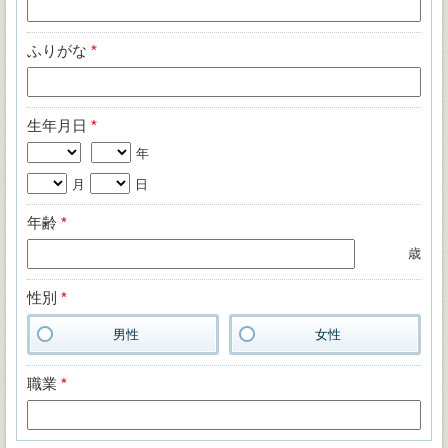
ふりがな
*
生年月日
*
年
月
日
年齢
*
歳
性別
*
男性
女性
職業
*