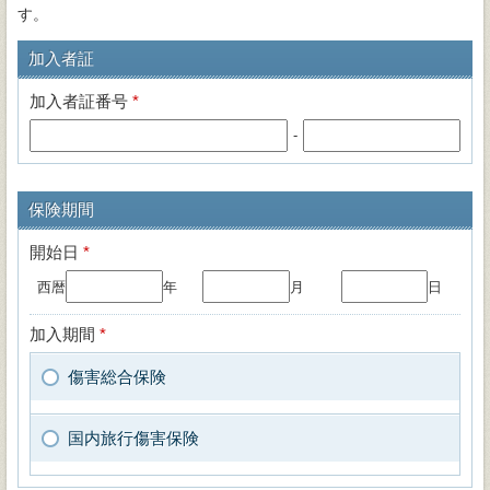
す。
加入者証
加入者証番号
*
-
保険期間
開始日
*
西暦
年
月
日
加入期間
*
傷害総合保険
国内旅行傷害保険