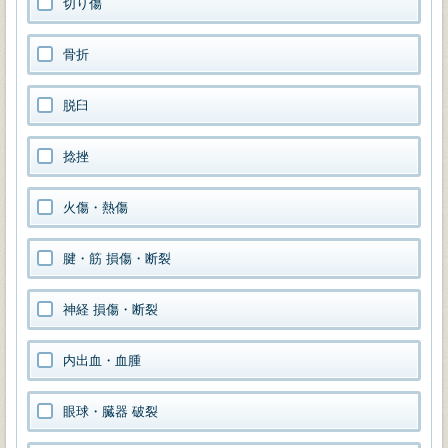
切り傷
骨折
脱臼
捻挫
火傷・熱傷
腱・筋 損傷・断裂
神経 損傷・断裂
内出血・血腫
眼球・臓器 破裂