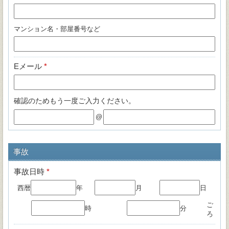
マンション名・部屋番号など
Eメール
*
確認のためもう一度ご入力ください。
@
事故
事故日時
*
西暦
年
月
日
ご
時
分
ろ