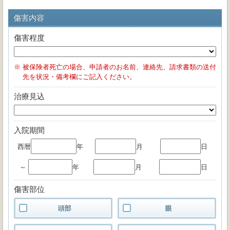
傷害内容
傷害程度
※
被保険者死亡の場合、申請者のお名前、連絡先、請求書類の送付
先を状況・備考欄にご記入ください。
治療見込
入院期間
西暦
年
月
日
～
年
月
日
傷害部位
頭部
眼