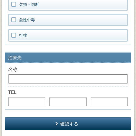
欠損・切断
急性中毒
打撲
治療先
名称
TEL
-
-
確認する