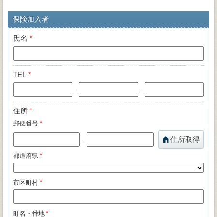
保険加入者
氏名
*
TEL
*
-
-
住所
*
郵便番号
*
住所取得
-
都道府県
*
市区町村
*
町名・番地
*