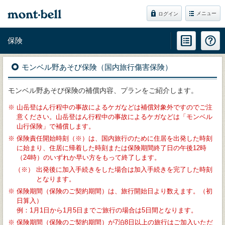
メニュー
ログイン
保険
モンベル野あそび保険（国内旅行傷害保険）
モンベル野あそび保険の補償内容、プランをご紹介します。
※
山岳登はん行程中の事故によるケガなどは補償対象外ですのでご注
意ください。山岳登はん行程中の事故によるケガなどは「モンベル
山行保険」で補償します。
※
保険責任開始時刻（※）は、国内旅行のために住居を出発した時刻
に始まり、住居に帰着した時刻または保険期間終了日の午後12時
（24時）のいずれか早い方をもって終了します。
（※）
出発後に加入手続きをした場合は加入手続きを完了した時刻
となります。
※
保険期間（保険のご契約期間）は、旅行開始日より数えます。（初
日算入）
例：1月1日から1月5日までご旅行の場合は5日間となります。
※
保険期間（保険のご契約期間）が7泊8日以上の旅行はご加入いただ